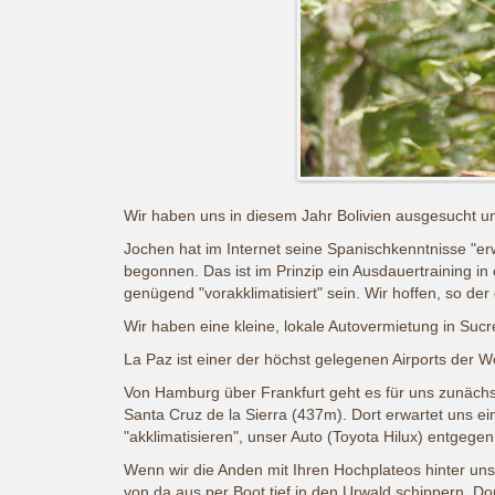
Wir haben uns in diesem Jahr Bolivien ausgesucht und
Jochen hat im Internet seine Spanischkenntnisse "erw
begonnen. Das ist im Prinzip ein Ausdauertraining in
genügend "vorakklimatisiert" sein. Wir hoffen, so d
Wir haben eine kleine, lokale Autovermietung in Sucr
La Paz ist einer der höchst gelegenen Airports der 
Von Hamburg über Frankfurt geht es für uns zunächst 
Santa Cruz de la Sierra (437m). Dort erwartet uns e
"akklimatisieren", unser Auto (Toyota Hilux) entge
Wenn wir die Anden mit Ihren Hochplateos hinter un
von da aus per Boot tief in den Urwald schippern. Do