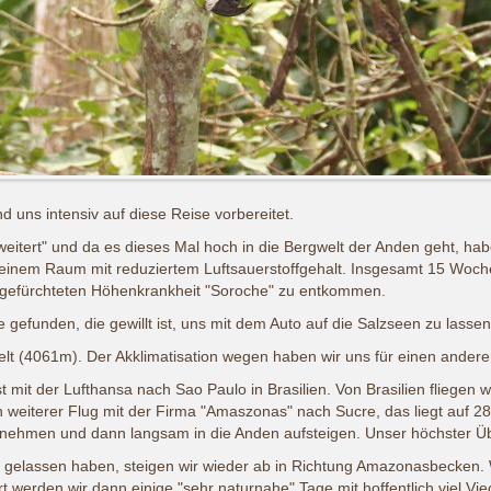
 uns intensiv auf diese Reise vorbereitet.
eitert" und da es dieses Mal hoch in die Bergwelt der Anden geht, habe
 einem Raum mit reduziertem Luftsauerstoffgehalt. Insgesamt 15 Wochen
er gefürchteten Höhenkrankheit "Soroche" zu entkommen.
e gefunden, die gewillt ist, uns mit dem Auto auf die Salzseen zu lass
Welt (4061m). Der Akklimatisation wegen haben wir uns für einen ander
mit der Lufthansa nach Sao Paulo in Brasilien. Von Brasilien fliegen 
in weiterer Flug mit der Firma "Amaszonas" nach Sucre, das liegt auf 
gennehmen und dann langsam in die Anden aufsteigen. Unser höchster Ü
s gelassen haben, steigen wir wieder ab in Richtung Amazonasbecken
rt werden wir dann einige "sehr naturnahe" Tage mit hoffentlich viel V