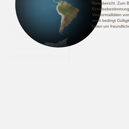
Reisebericht. Zum Be
Einreisebestimmun
Visaformalitäten vo
noch bedingt Gültig
bitten um freundlic