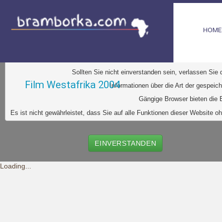
HOME
D
iese Website verwendet Cookies. Dabei handelt es sic
Ihr Browser greift auf diese Dateien zu. D
urch den Einsatz von
Durch Klick auf den Button "Einve
Sollten Sie nicht einverstanden sein, verlassen Sie
Film Westafrika 2004
Informationen über die Art der gespeic
Gängige Browser bieten die E
Es ist nicht gewährleistet, dass Sie auf alle Funktionen dieser Websit
EINVERSTANDEN
Loading...