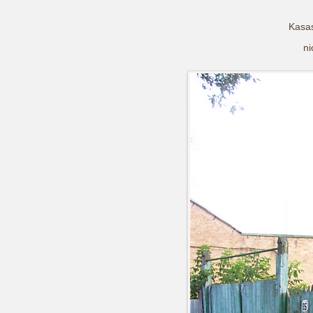
Barbara und Jochen in Kasachstan
Kasas
2005
ni