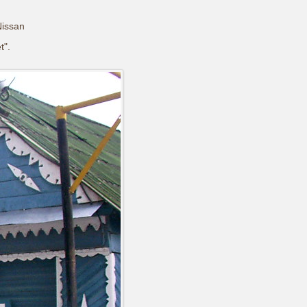
Nissan
t".